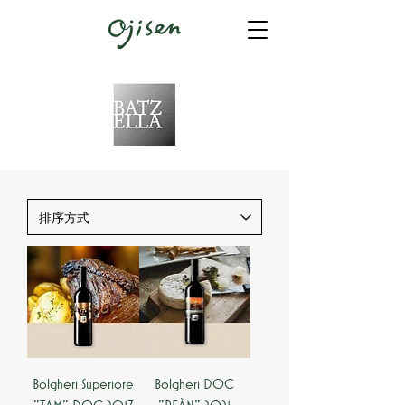
Bolgheri Superiore
Bolgheri DOC
"TAM" DOC 2017
"PEÀN" 2021