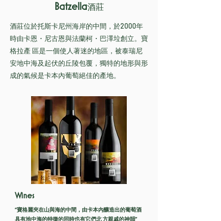
Batzella
酒
莊
酒莊位於托斯卡尼州海岸的中間，於2000年
時由卡恩・尼古恩與法蘭柯・巴澤垃創立。寶
格拉產 區是一個使人著迷的地區，被泰瑞尼
安地中海及起伏的丘陵包覆，獨特的地形與形
成的氣候是卡本內葡萄絕佳的產地。
Wines
“寶格麗夾在山與海的中間，由卡本內釀造出的葡萄酒
具有地中海的特徵的同時也有它們北 方親戚的神韻”