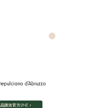
epulciano d'Abruzzo
品請洽官方LINE