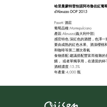
哈里曼蒙特普恰諾阿布魯佐紅葡萄酒 DOP 2
d'Abruzzo DOP 2015
Pasetti 酒莊
葡萄品種:Montepulciano
產區:Abruzzo(義大利中部)
感官特色:深紅色的酒體，色澤一
要由成熟的紅色水果、酒漬櫻桃
和咖啡等第二層次香氣
食物搭配:建議搭配豐富而複雜的
餚， 或者單獨享用，在適當的杯
酒精濃度:15.5%
年產量:4,000 瓶