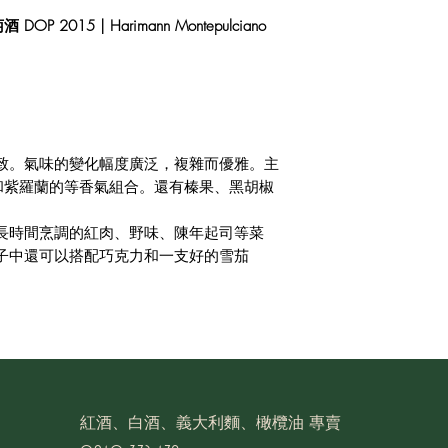
015 | Harimann Montepulciano
致。氣味的變化幅度廣泛，複雜而優雅。主
和紫羅蘭的等香氣組合。還有榛果、黑胡椒
長時間烹調的紅肉、野味、陳年起司等菜
子中還可以搭配巧克力和一支好的雪茄
​紅酒、白酒、義大利麵、橄欖油 專賣