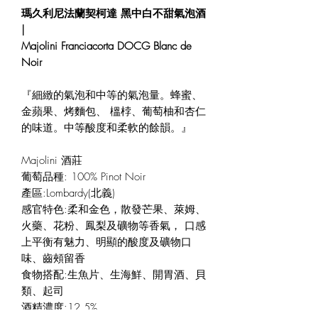
瑪久利尼法蘭契柯達 黑中白不甜氣泡酒
|
Majolini Franciacorta DOCG Blanc de
Noir
『細緻的氣泡和中等的氣泡量。蜂蜜、
金蘋果、烤麵包、 榲桲、葡萄柚和杏仁
的味道。中等酸度和柔軟的餘韻。』
Majolini 酒莊
葡萄品種: 100% Pinot Noir
產區:Lombardy(北義)
感官特色:柔和金色，散發芒果、萊姆、
火藥、花粉、鳳梨及礦物等香氣， 口感
上平衡有魅力、明顯的酸度及礦物口
味、齒頰留香
食物搭配:生魚片、生海鮮、開胃酒、貝
類、起司
酒精濃度:12.5%