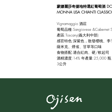
蒙娜麗莎奇揚地特選紅葡萄酒 DOCG
MONNA LISA CHIANTI CLASSI
Vignamaggio 酒莊
葡萄品種:Sangiovese &Cabernet S
產區:Toscany(義大利中部)
感官特色:深紫色，散發櫻桃、李
薩米克、煙省、甘草等口味
食物搭配:適合紅肉、硬/軟起司
酒精濃度:14% 年產量:25,000 瓶
3公升