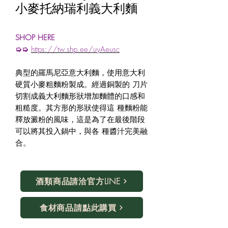
小麥托納瑞利義大利麵
SHOP HERE
➭➭
https://tw.shp.ee/uyAeusc
典型的羅馬尼亞意大利麵，使用意大利
硬質小麥粗麵粉製成。經過銅製的 刀片
切割成義大利麵形狀增加麵體的口感和
粗糙度。其方形的形狀使得這 種麵粉能
釋放澱粉的風味，這是為了在最後階段
可以將其投入鍋中，與各 種醬汁完美融
合。
酒類商品請洽官方LINE
食材商品請點此購買